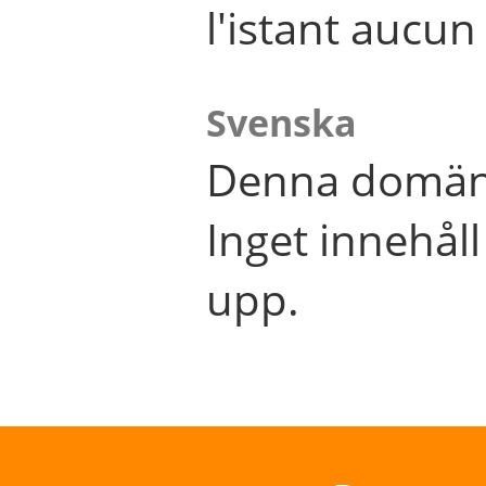
l'istant aucu
Svenska
Denna domän 
Inget innehål
upp.